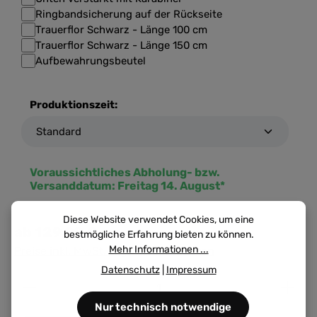
Ringbandsicherung auf der Rückseite
Trauerflor Schwarz - Länge 100 cm
Trauerflor Schwarz - Länge 150 cm
Aufbewahrungsbeutel
Produktionszeit:
Voraussichtliches Abholung- bzw.
Versanddatum:
Freitag 14. August*
Diese Website verwendet Cookies, um eine
ab
129,90 €
bestmögliche Erfahrung bieten zu können.
Mehr Informationen ...
Preise inkl. MwSt. zzgl. Versandkosten
Datenschutz
|
Impressum
Produkt Anzahl: Gib den gewünschten Wert ein ode
Nur technisch notwendige