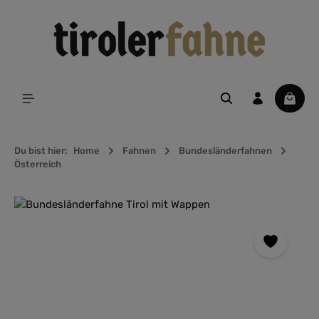
alt springen
Waren
Du bist hier:
Home
Fahnen
Bundesländerfahnen
Österreich
Bildergalerie überspringen