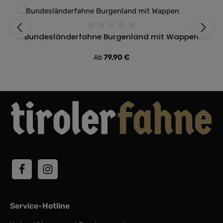
Bundesländerfahne Burgenland mit Wappen
Durchschnittliche Bewertung von 0 von 5 Sternen
Regulärer Preis:
79,90 €
Ab
Service-Hotline