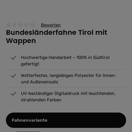
Bewerten
Bundesländerfahne Tirol mit
Durchschnittliche Bewertung von 0 von 5 Sternen
Wappen
Hochwertige Handarbeit – 100% in Südtirol
gefertigt
Wetterfestes, langlebiges Polyester für Innen-
und Außeneinsatz
UV-beständiger Digitaldruck mit leuchtenden,
strahlenden Farben
auswählen
Fahnenvariante