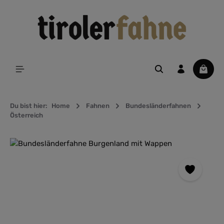
alt springen
Waren
Du bist hier:
Home
Fahnen
Bundesländerfahnen
Österreich
Bildergalerie überspringen