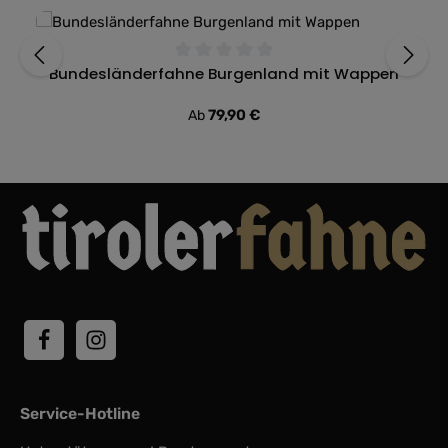
Bundesländerfahne Burgenland mit Wappen
Durchschnittliche Bewertung von 0 von 5 Sternen
Regulärer Preis:
79,90 €
Ab
Service-Hotline