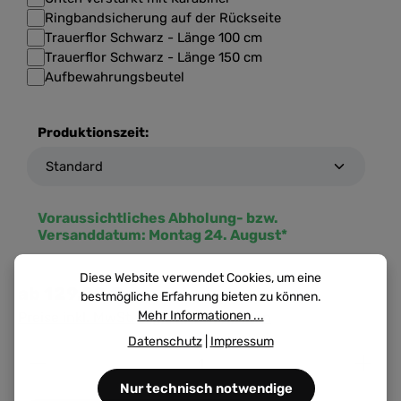
Ringbandsicherung auf der Rückseite
Trauerflor Schwarz - Länge 100 cm
Trauerflor Schwarz - Länge 150 cm
Aufbewahrungsbeutel
Produktionszeit:
Voraussichtliches Abholung- bzw.
Versanddatum:
Montag 24. August*
Diese Website verwendet Cookies, um eine
ab
129,90 €
bestmögliche Erfahrung bieten zu können.
Mehr Informationen ...
Preise inkl. MwSt. zzgl. Versandkosten
Datenschutz
|
Impressum
Produkt Anzahl: Gib den gewünschten Wert ein ode
Nur technisch notwendige