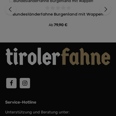
Bundesländerfahne Burgenland mit Wappen
Durchschnittliche Bewertung von 0 von 5 Sternen
Regulärer Preis:
79,90 €
Ab
Service-Hotline
Unterstützung und Beratung unter: