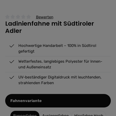
Bewerten
Ladinienfahne mit Südtiroler
Durchschnittliche Bewertung von 0 von 5 Sternen
Adler
Hochwertige Handarbeit – 100% in Südtirol
gefertigt
Wetterfestes, langlebiges Polyester für Innen-
und Außeneinsatz
UV-beständiger Digitaldruck mit leuchtenden,
strahlenden Farben
auswählen
Fahnenvariante
Bannerfahne
Auslegerfahne
Hissfahne Hoch