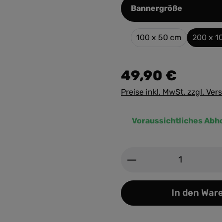
auswähle
Bannergröße
100 x 50 cm
200 x 1
49,90 €
Preise inkl. MwSt. zzgl. Ve
Voraussichtliches Abh
Produkt Anzahl: G
In den War