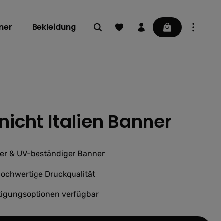
Du hast 0 Produkte auf dem Mer
Warenkorb enthä
ner
Bekleidung
 nicht Italien Banner
ng von 0 von 5 Sternen
ter & UV-beständiger Banner
hochwertige Druckqualität
tigungsoptionen verfügbar