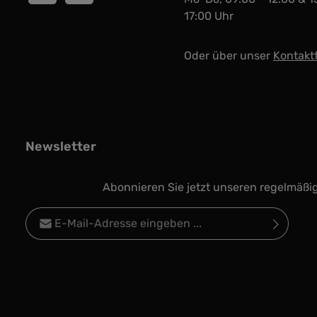
17:00 Uhr
Oder über unser
Kontakt
Newsletter
Abonnieren Sie jetzt unseren regelmäßi
E-Mail-Adresse*
Datenschutz
Die mit einem Stern (*) markierten Felder sind
Ich habe die
Datenschutzbestimmungen
zur
Pflichtfelder.
Kenntnis genommen und die
AGB
gelesen und
bin mit ihnen einverstanden.
*