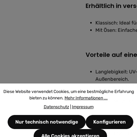
Erhältlich in v
Klassisch: Ideal 
Mit Ösen: Einfac
Vorteile auf eine
Langlebigkeit: UV
Außenbereich.
Hochwertige Optik
Diese Website verwendet Cookies, um eine bestmögliche Erfahrung
Vielseitige Befes
bieten zu können.
Mehr Informationen ...
flexible Nutzung.
Datenschutz
|
Impressum
Nur technisch notwendige
Konfigurieren
Unsere Banner sind ni
umweltfreundlich prod
Alle Cookies akzeptieren