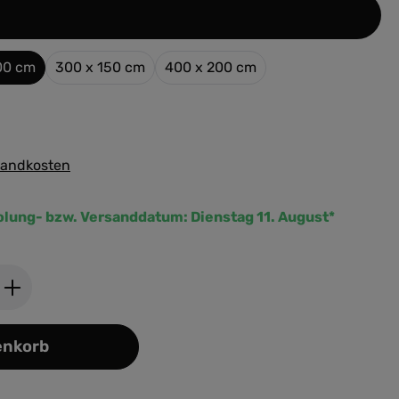
n
00 cm
300 x 150 cm
400 x 200 cm
rsandkosten
olung- bzw. Versanddatum:
Dienstag 11. August*
ib den gewünschten Wert ein oder benutz
enkorb