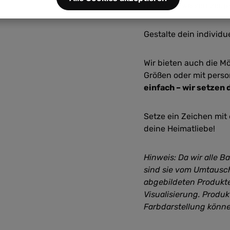
gutem Gewissen zeige
Gestalte dein individu
Wir bieten auch die M
Größen oder mit perso
einfach – wir setzen 
Setze ein Zeichen mi
deine Heimatliebe!
Hinweis: Da wir alle 
sind sie vom Umtausc
abgebildeten Produkte
Visualisierung. Produ
Farbdarstellung könn