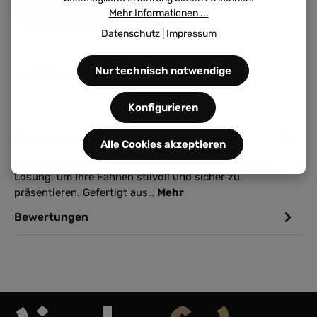
In den Warenkorb
Mehr Informationen ...
Datenschutz
|
Impressum
Produktnummer:
Nur technisch notwendige
TF100005.2
Konfigurieren
Beschreibung
Alle Cookies akzeptieren
Der Fahnenmast mit Außenseilführung ist die ideale
Lösung, um Ihre Fahnen stilvoll und sicher zu
präsentieren. Gefertigt aus…
Mehr
Bewertungen